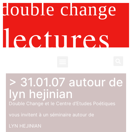
double change
lectures
> 31.01.07 autour de
lyn hejinian
Double Change et le Centre d’Etudes Poétiques
vous invitent à un séminaire autour de
LYN HEJINIAN