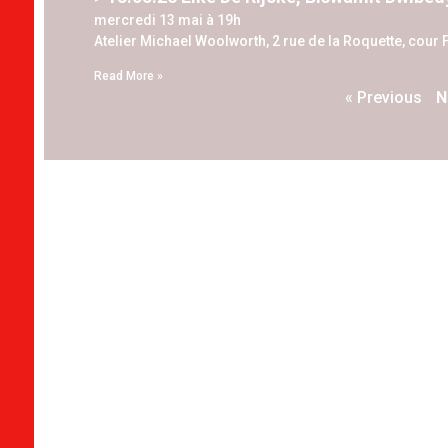
mercredi 13 mai à 19h
Atelier Michael Woolworth, 2 rue de la Roquette, cour F
Read More »
« Previous
N
#1
#2
#3
#4
#5
#6
F