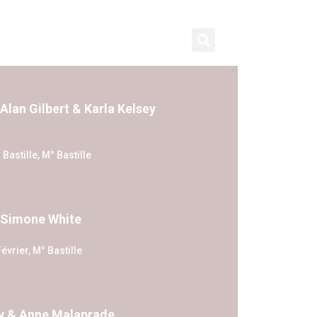
contact
subscribe
 Alan Gilbert & Karla Kelsey
 Bastille, M° Bastille
& Simone White
évrier, M° Bastille
dy & Anne Malaprade