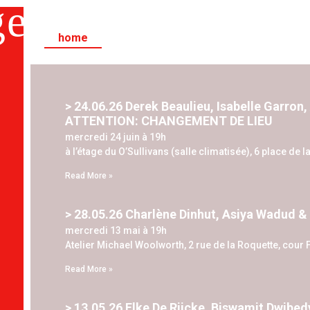
ge
home
2000-2026
DVDs
about us
> 24.06.26 Derek Beaulieu, Isabelle Garron,
ATTENTION: CHANGEMENT DE LIEU
mercredi 24 juin à 19h
à l’étage du O’Sullivans (salle climatisée), 6 place de la
Read More »
> 28.05.26 Charlène Dinhut, Asiya Wadud 
mercredi 13 mai à 19h
Atelier Michael Woolworth, 2 rue de la Roquette, cour F
Read More »
> 13.05.26 Elke De Rijcke, Biswamit Dwibe