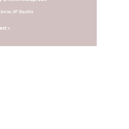
évrier, M° Bastille
ext »
PC9