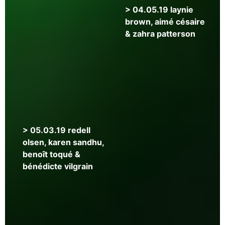
>
> 04.05.19 laynie
24.05.19
brown, aimé césaire
peter
& zahra patterson
gizzi
&
eleni
sikelianos
>
> 05.03.19 redell
12.04.19
olsen, karen sandhu,
guy
benoît toqué &
bennett
bénédicte vilgrain
&
frédéric
forte