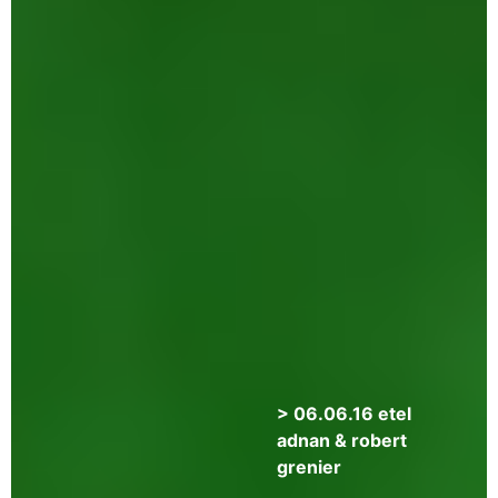
8.12.16
festival
‘poésie
:
usa’
avec
tina
darragh,
marcella
durand
&
tonya
foster
> 06.06.16 etel
adnan & robert
grenier