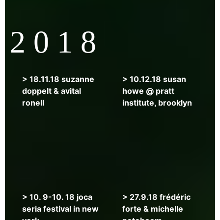
2 0 1 8
>
> 18.11.18 suzanne
> 10.12.18 susan
24-
doppelt & avital
howe @ pratt
25.11.18
ronell
institute, brooklyn
festival
jeunes
écrivains
>
> 10. 9-10. 18 joca
> 27.9.18 frédéric
10.11.18
seria festival in new
forte & michelle