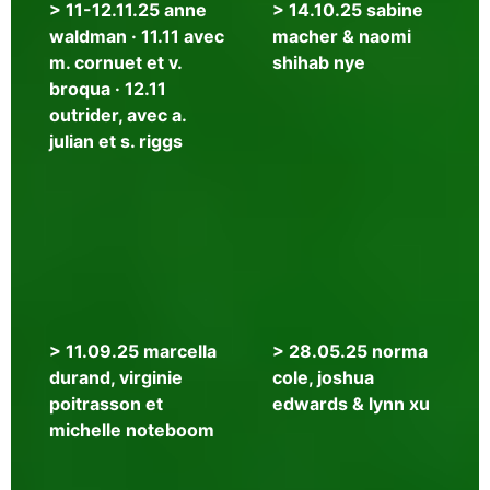
>
> 11-12.11.25 anne
> 14.10.25 sabine
08.12.25
waldman · 11.11 avec
macher & naomi
CAConrad,
m. cornuet et v.
shihab nye
Rosanna
broqua · 12.11
Puyol
outrider, avec a.
Boralevi
julian et s. riggs
&
Eleni
Sikelianos
>
> 11.09.25 marcella
> 28.05.25 norma
24.09.25
durand, virginie
cole, joshua
gabriel
poitrasson et
edwards & lynn xu
gauthier,
michelle noteboom
mia
you