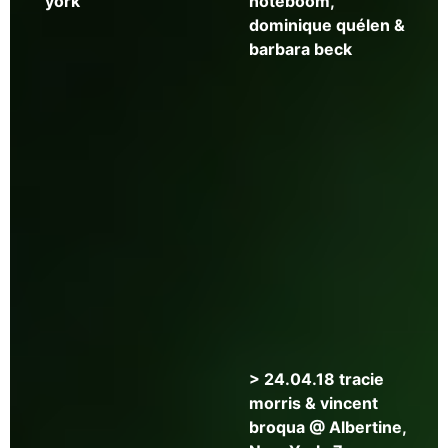
olivia
york
noteboom,
elias,
dominique quélen &
cynthia
barbara beck
manick
&
etel
adnan
> 24.04.18 tracie
morris & vincent
broqua @ Albertine,