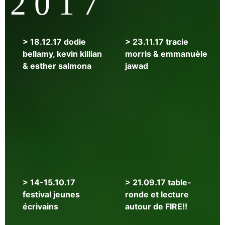
2 0 1 7
>
> 18.12.17 dodie
> 23.11.17 tracie
19.12.17
bellamy, kevin killian
morris & emmanuèle
lecture
& esther salmona
jawad
en
hommage
à
john
ashbery
+
soirée
>
> 14-15.10.17
> 21.09.17 table-
19.10.17
festival jeunes
ronde et lecture
garrett
écrivains
autour de FIRE!!
caples,