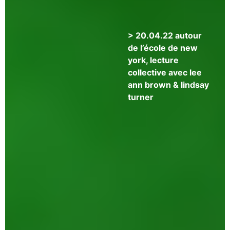
zultanski
> 20.04.22 autour
de l’école de new
york, lecture
collective avec lee
ann brown & lindsay
turner
>
21.02.22
tracie