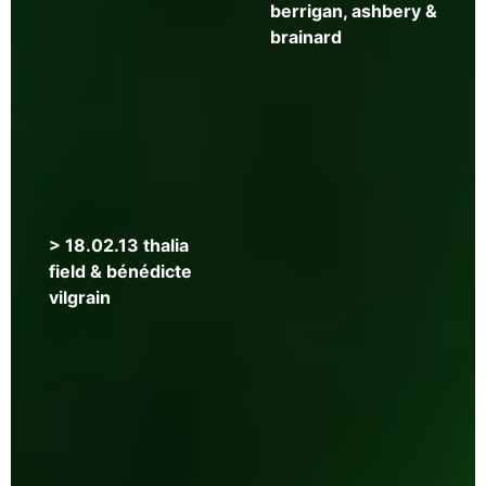
berrigan, ashbery &
brainard
>
> 18.02.13 thalia
09.03.13
field & bénédicte
translating
vilgrain
to
/
from
english
/
french