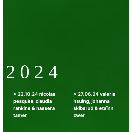
14.01.25
elsa
boyer,
star
finch
&
robert
glück
2 0 2 4
>
> 22.10.24 nicolas
> 27.06.24 valerie
14.11.24
pesquès, claudia
hsuing, johanna
nadid
rankine & nassera
skibsrud & etaïnn
belaatik,
tamer
zwer
bhanu
kapil