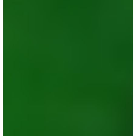
15.03.15
*Récupérer*
avec
elizabeth
willis,
anne
portugal,
vincent
broqua,
garam
choi,
olivier
perriquet,
jacques
vannet
et
d’autres
encore…