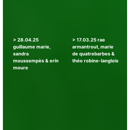
&
claudia
rankine
>
> 28.04.25
> 17.03.25 rae
20.05.25
guillaume marie,
armantrout, marie
mia
sandra
de quatrebarbes &
trabalon
moussempès & erín
théo robine-langlois
&
moure
thalie
yang-
barnier,
simone
white
>