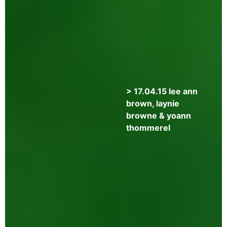
crossroads
:
algerian
poetry
now
> 17.04.15 lee ann
brown, laynie
browne & yoann
thommerel
>