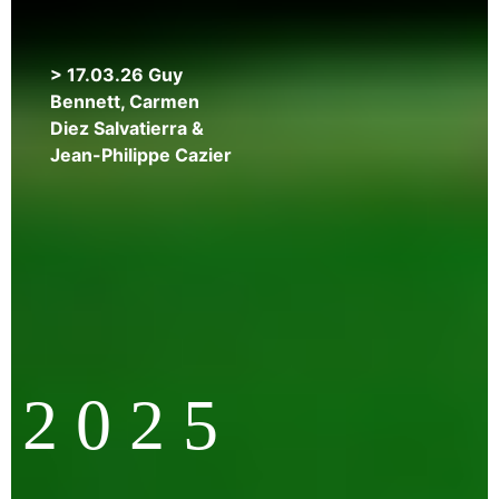
LIEU
>
> 17.03.26 Guy
04.05.26
Bennett, Carmen
Suzanne
Diez Salvatierra &
Doppelt,
Jean-Philippe Cazier
Carla
Harryman,
Cole
Swensen
et
Barrett
Watten
2 0 2 5