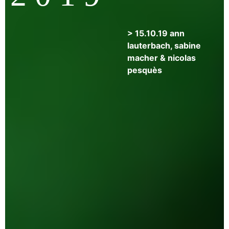
>
> 15.10.19 ann
12|13|14.12.19
lauterbach, sabine
>
macher & nicolas
3
pesquès
soirées
de
performances