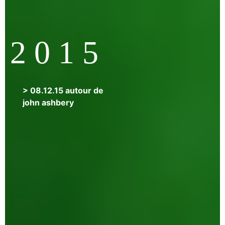
2 0 1 5
> 08.12.15 autour de
john ashbery
>
2.12.15
nomad