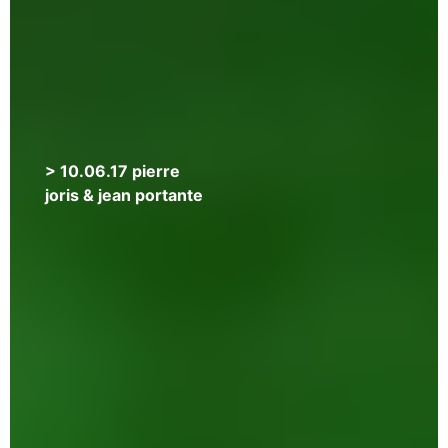
elaine
kahn
&
anne
kawala
>
> 10.06.17 pierre
10.07.17
joris & jean portante
ron
padgett
&
anne
portugal
>
24.05.17
peter