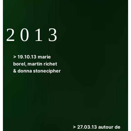
eric
houser
2 0 1 3
> 19.10.13 marie
borel, martin richet
& donna stonecipher
> 27.03.13 autour de