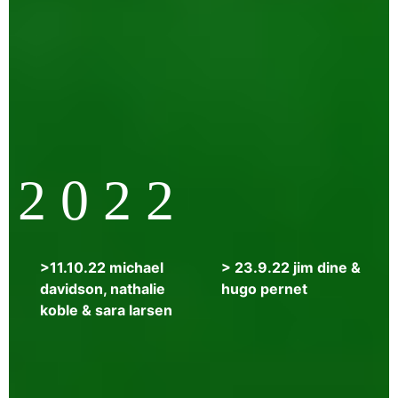
jihad
hassan,
yasmine
seale
&
habib
tengour
2 0 2 2
>11.10.22 michael
> 23.9.22 jim dine &
davidson, nathalie
hugo pernet
koble & sara larsen