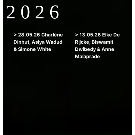
2 0 2 6
>
> 28.05.26 Charlène
> 13.05.26 Elke De
24.06.26
Dinhut, Asiya Wadud
Rijcke, Biswamit
Derek
& Simone White
Dwibedy & Anne
Beaulieu,
Malaprade
Isabelle
Garron,
Alan
Gilbert
&
Karla
Kelsey
ATTENTION:
CHANGEMENT
DE