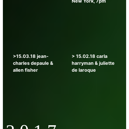
New York, 7pm
>
>15.03.18 jean-
> 15.02.18 carla
08.04.18
charles depaule &
harryman & juliette
frédéric
allen fisher
de laroque
boyer
&
kiko
herrero