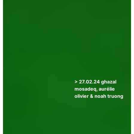
&
catherine
weinzaepflen
> 27.02.24 ghazal
mosadeq, aurélie
olivier & noah truong