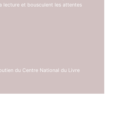
a lecture et bousculent les attentes
outien du Centre National du Livre
PC9