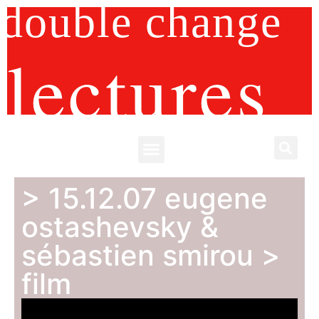
double change
lectures
> 15.12.07 eugene
ostashevsky &
sébastien smirou >
film