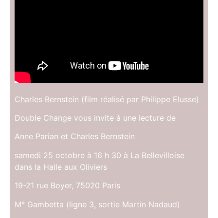
Charles Bernstein (film réalisé par Philippe Elusse)
Double Change vous invite à une lecture de
Anne Parian et Charles Bernstein
samedi 25 octobre à 16 h 30 à La Bellevilloise
dans la Halle aux Oliviers
19-21 rue Boyer, 75020 Paris
M° Gambetta (ligne 3, sortie Martin Nadaud)