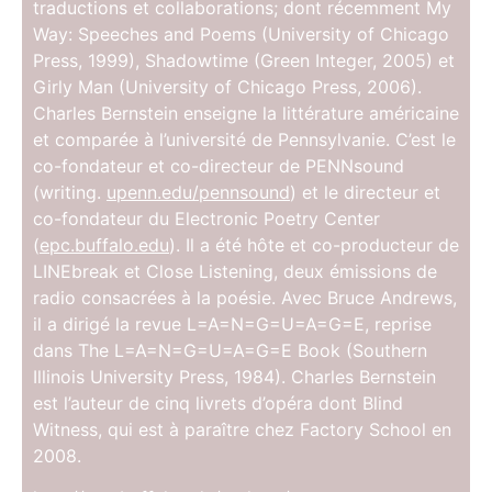
traductions et collaborations; dont récemment My
Way: Speeches and Poems (University of Chicago
Press, 1999), Shadowtime (Green Integer, 2005) et
Girly Man (University of Chicago Press, 2006).
Charles Bernstein enseigne la littérature américaine
et comparée à l’université de Pennsylvanie. C’est le
co-fondateur et co-directeur de PENNsound
(writing.
upenn.edu/pennsound
) et le directeur et
co-fondateur du Electronic Poetry Center
(
epc.buffalo.edu
). Il a été hôte et co-producteur de
LINEbreak et Close Listening, deux émissions de
radio consacrées à la poésie. Avec Bruce Andrews,
il a dirigé la revue L=A=N=G=U=A=G=E, reprise
dans The L=A=N=G=U=A=G=E Book (Southern
Illinois University Press, 1984). Charles Bernstein
est l’auteur de cinq livrets d’opéra dont Blind
Witness, qui est à paraître chez Factory School en
2008.