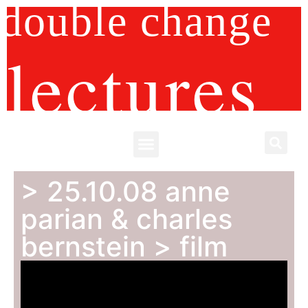
double change
lectures
> 25.10.08 anne
parian & charles
bernstein > film