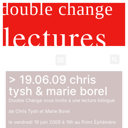
double change
lectures
> 19.06.09 chris
tysh & marie borel
Double Change vous invite à une lecture bilingue
de Chris Tysh et Marie Borel
le vendredi 19 juin 2009 à 19h au Point Éphémère