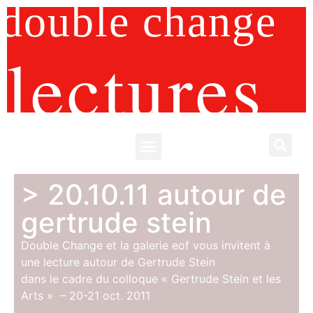
double change
lectures
> 20.10.11 autour de
gertrude stein
Double Change et la galerie eof vous invitent à
une lecture autour de Gertrude Stein
dans le cadre du colloque « Gertrude Stein et les
Arts » – 20-21 oct. 2011