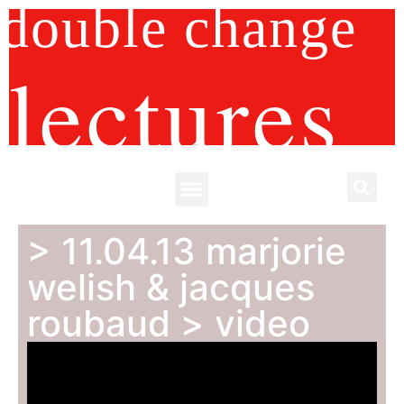
double change
lectures
> 11.04.13 marjorie
welish & jacques
roubaud > video