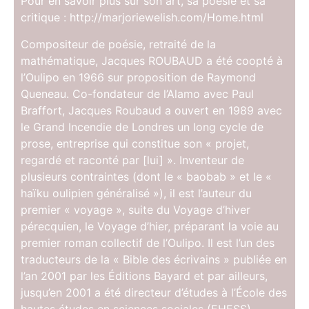
Pour en savoir plus sur son art, sa poésie et sa
critique : http://marjoriewelish.com/Home.html
Compositeur de poésie, retraité de la
mathématique, Jacques ROUBAUD a été coopté à
l’Oulipo en 1966 sur proposition de Raymond
Queneau. Co-fondateur de l’Alamo avec Paul
Braffort, Jacques Roubaud a ouvert en 1989 avec
le Grand Incendie de Londres un long cycle de
prose, entreprise qui constitue son « projet,
regardé et raconté par [lui] ». Inventeur de
plusieurs contraintes (dont le « baobab » et le «
haïku oulipien généralisé »), il est l’auteur du
premier « voyage », suite du Voyage d’hiver
pérecquien, le Voyage d’hier, préparant la voie au
premier roman collectif de l’Oulipo. Il est l’un des
traducteurs de la « Bible des écrivains » publiée en
l’an 2001 par les Éditions Bayard et par ailleurs,
jusqu’en 2001 a été directeur d’études à l’École des
hautes études en sciences sociales (EHESS).