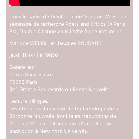
Dans le cadre de l’invitation de Marjorie Welish au
séminaire de recherche Poets and Critics @ Paris
Est, Double Change vous invite à une lecture de
Marjorie WELISH et Jacques ROUBAUD
jeudi 11 avril à 19h30
Galerie éof
15 rue Saint Fiacre
75002 Paris
(M° Grands Boulevards ou Bonne Nouvelle)
Lecture bilingue.
Les étudiants du master de traductologie de la
Sorbonne Nouvelle liront leurs traductions de
Marjorie Welish réalisées lors d’un atelier de
traduction à New York University.