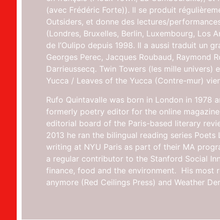
(avec Frédéric Forte)). Il se produit régulièr
Outsiders, et donne des lectures/performances 
(Londres, Bruxelles, Berlin, Luxembourg, Los
de l’Oulipo depuis 1998. Il a aussi traduit un 
Georges Perec, Jacques Roubaud, Raymond Rou
Darrieussecq. Twin Towers (les mille univers) e
Yucca / Leaves of the Yucca (Contre-mur) vien
Rufo Quintavalle was born in London in 1978 a
formerly poetry editor for the online magazine
editorial board of the Paris-based literary rev
2013 he ran the bilingual reading series Poets 
writing at NYU Paris as part of their MA progra
a regular contributor to the Stanford Social In
finance, food and the environment. His most 
anymore (Red Ceilings Press) and Weather Deri