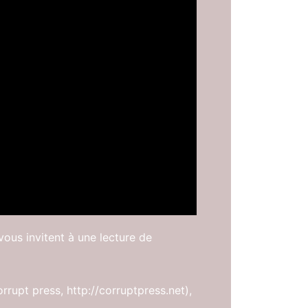
ous invitent à une lecture de
rrupt press, http://corruptpress.net),