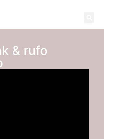
contact
subscribe
k & rufo
o