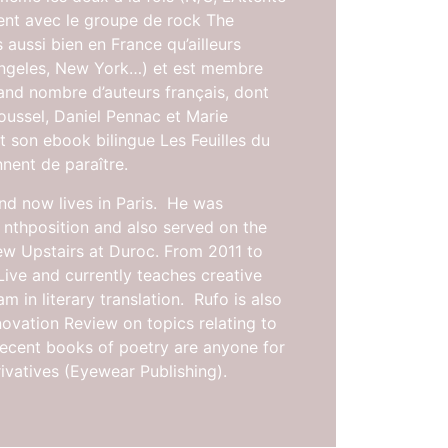
ement avec le groupe de rock The
aussi bien en France qu’ailleurs
 Angeles, New York…) et est membre
grand nombre d’auteurs français, dont
ssel, Daniel Pennac et Marie
t son ebook bilingue Les Feuilles du
nent de paraître.
nd now lives in Paris. He was
 nthposition and also served on the
iew Upstairs at Duroc. From 2011 to
Live and currently teaches creative
m in literary translation. Rufo is also
novation Review on topics relating to
recent books of poetry are anyone for
vatives (Eyewear Publishing).