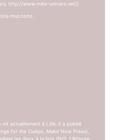
ers, http://www.mille-univers.net/)
ntre-mur.com).
it actuellement à Lille. Il a publié
tings for the Oulipo, Make Now Press),
ême les deux à la fois (N/S, L’Attente