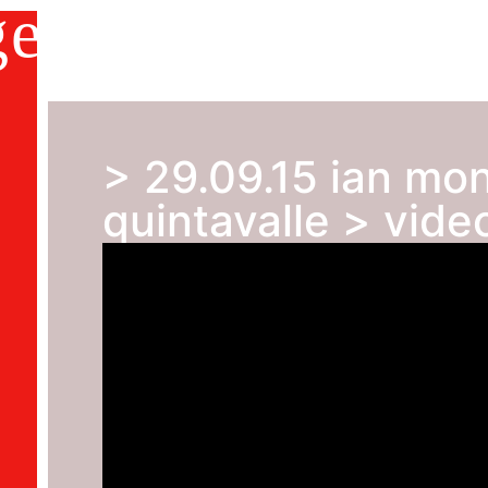
ge
home
2000-2026
DVDs
about us
s
> 29.09.15 ian mon
quintavalle > vide