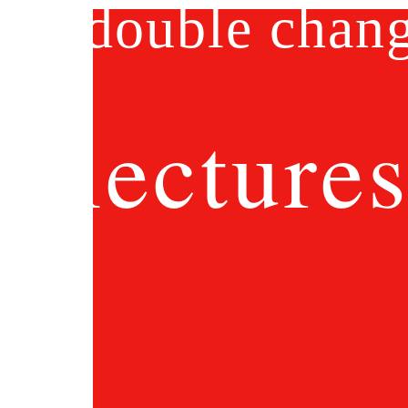
double chan
lecture