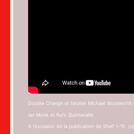
Double Change et l’atelier Michael Woolworth v
Ian Monk et Rufo Quintavalle
A l’occasion de la publication de Shelf 1-15 (co