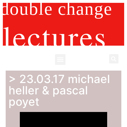
double change
lectures
> 23.03.17 michael
heller & pascal
poyet