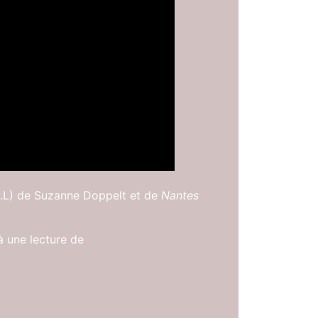
.L) de Suzanne Doppelt et de
Nantes
à une lecture de