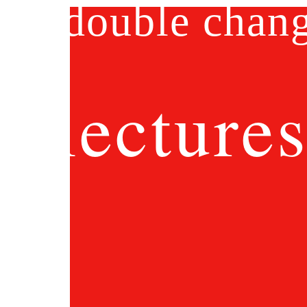
double chan
lecture