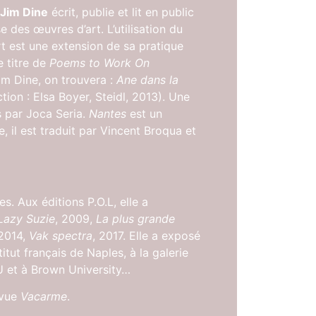
Jim Dine
écrit, publie et lit en public
e des œuvres d’art. L’utilisation du
t est une extension de sa pratique
e titre de
Poems to Work On
im Dine, on trouvera :
Ane dans la
tion : Elsa Boyer, Steidl, 2013). Une
s par Joca Seria.
Nantes
est un
, il est traduit par Vincent Broqua et
s. Aux éditions P.O.L, elle a
Lazy Suzie
, 2009,
La plus grande
 2014,
Vak spectra
, 2017. Elle a exposé
tut français de Naples, à la galerie
 et à Brown University…
evue
Vacarme
.