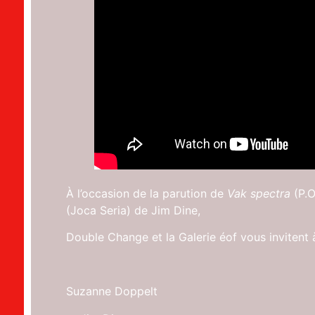
À l’occasion de la parution de
Vak spectra
(P.O
(Joca Seria) de Jim Dine,
Double Change et la Galerie éof vous invitent 
Suzanne Doppelt