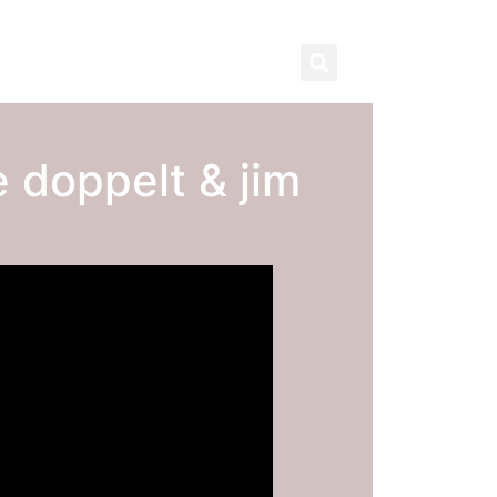
contact
subscribe
 doppelt & jim