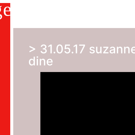
ge
home
2000-2026
DVDs
about us
s
> 31.05.17 suzanne
dine