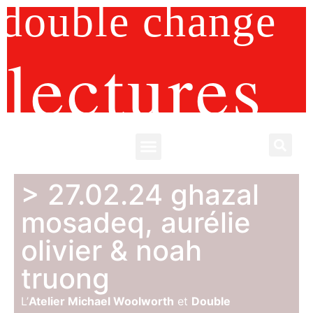
double change
lectures
> 27.02.24 ghazal
mosadeq, aurélie
olivier & noah
truong
L’
Atelier Michael Woolworth
et
Double