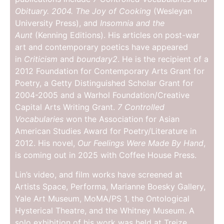
Obituary. 2004. The Joy of Cooking
(Wesleyan
University Press), and
Insomnia and the
Aunt
(Kenning Editions). His articles on post-war
art and contemporary poetics have appeared
in
Criticism
and
boundary2
. He is the recipient of a
2012 Foundation for Contemporary Arts Grant for
Poetry, a Getty Distinguished Scholar Grant for
2004-2005 and a Warhol Foundation/Creative
Capital Arts Writing Grant.
7 Controlled
Vocabularies
won the Association for Asian
American Studies Award for Poetry/Literature in
2012. His novel,
Our Feelings Were Made By Hand
,
is coming out in 2025 with Coffee House Press.
Lin’s video, and film works have screened at
Artists Space, Performa, Marianne Boesky Gallery,
Yale Art Museum, MoMA/PS 1, the Ontological
Hysterical Theatre, and the Whitney Museum. A
solo exhibition of his work was held at Treize