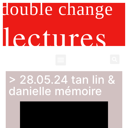
double change
lectures
> 28.05.24 tan lin &
danielle mémoire