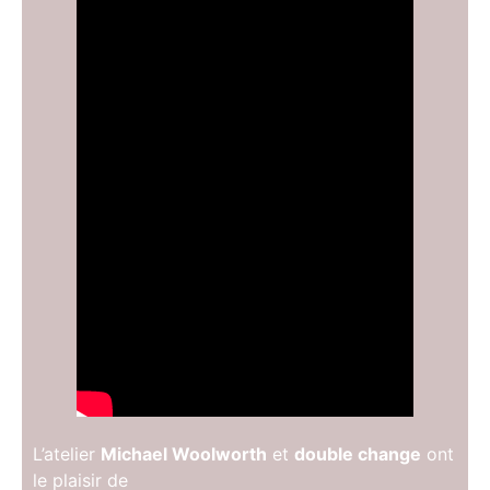
L’atelier
Michael Woolworth
et
double change
ont
le plaisir de