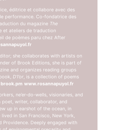
ice, éditrice et collabore avec des
de performance. Co-fondatrice des
 traduction du magazine
The
 et ateliers de traduction
ueil de poèmes paru chez After
sannapuyol.fr
editor; she collaborates with artists on
er of Brook Editions, she is part of
ine and organizes reading groups
 book,
D’l’or
, is a collection of poems
*
brook.pm
www.rosannapuyol.fr
rkers, ne’er-do-wells, visionaries, and
 poet, writer, collaborator, and
w up in earshot of the ocean, in
 lived in San Francisco, New York,
nd Providence. Deeply engaged with
 of environmental precarity and