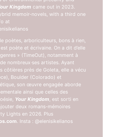
our Kingdom
came out in 2023.
brid memoir-novels, with a third one
fo at
enisikelianos
 poètes, arboriculteurs, bons à rien,
est poète et écrivaine. On a dit d’elle
s genres » (TimeOut), notamment à
 de nombreux·ses artistes. Ayant
es côtières près de Goleta, elle a vécu
èce), Boulder (Colorado) et
étique, son œuvre engagée aborde
nementale ainsi que celles des
poésie,
Your Kingdom
, est sorti en
ajouter deux romans-mémoires
ity Lights en 2026. Plus
nos.com
. Insta : @elenisikelianos