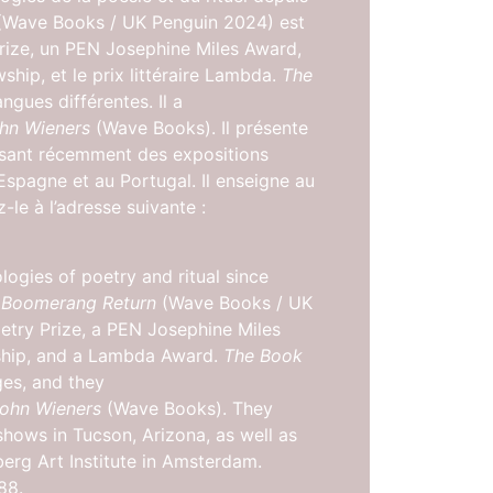
Wave Books / UK Penguin 2024) est
y Prize, un PEN Josephine Miles Award,
hip, et le prix littéraire Lambda.
The
ngues différentes. Il a
hn Wieners
(Wave Books). Il présente
sant récemment des expositions
Espagne et au Portugal. Il enseigne au
le à l’adresse suivante :
ogies of poetry and ritual since
n Boomerang Return
(Wave Books / UK
oetry Prize, a PEN Josephine Miles
wship, and a Lambda Award.
The Book
ges, and they
ohn Wieners
(Wave Books). They
shows in Tucson, Arizona, as well as
erg Art Institute in Amsterdam.
88.