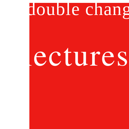
double chan
lecture