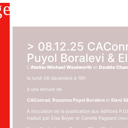
ge
home
2000-2026
DVDs
about us
s
> 08.12.25 CACon
Puyol Boralevi & E
L
’
Atelier Michael Woolworth
et
Double Cha
le lundi 08 décembre à 19h
à une lecture de
CAConrad, Rosanna Puyol Boralevi
et
Eleni Si
À l’occasion de la publication aux éditions P.O
traduit par Elsa Boyer et Camille Pageard (n