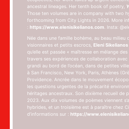
ancestral lineages. Her tenth book of poetry,
Y
Those ten volumes are in company with two hy
forthcoming from City Lights in 2026. More in
:
https://www.elenisikelianos.com
. Insta: @el
Née dans une famille bohème, au beau milieu de
visionnaires et petits escrocs,
Eleni Sikelianos
qu’elle est passée « maîtresse en mélange de
travers ses expériences de collaboration avec
grandi au bord de l’océan, dans de petites vill
à San Francisco, New York, Paris, Athènes (Gr
Providence. Ancrée dans le mouvement écopo
les questions urgentes de la précarité environ
héritages ancestraux. Son dixième recueil de 
2023. Aux dix volumes de poèmes viennent s’
hybrides, et un troisième est à paraître chez C
d’informations sur :
https://www.elenisikelia