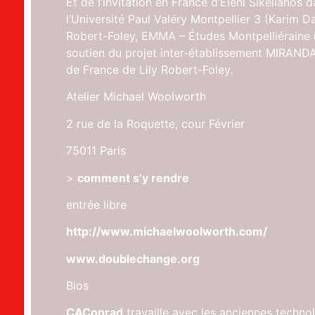
Et de l’invitation en France d’Eleni Sikelianos 
l’Université Paul Valéry Montpellier 3 (Karim 
Robert-Foley, EMMA – Études Montpelliéraine
soutien du projet inter-établissement MIRANDA et
de France de Lily Robert-Foley.
Atelier Michael Woolworth
2 rue de la Roquette, cour Février
75011 Paris
>
comment s’y rendre
entrée libre
http://www.michaelwoolworth.com/
www.doublechange.org
Bios
CAConrad
travaille avec les anciennes technol