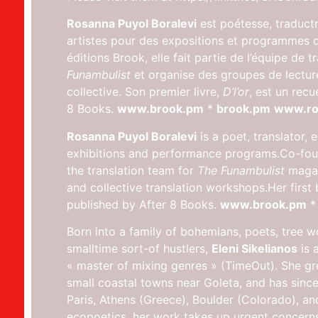
Rosanna Puyol Boralevi
est poétesse, traductr
artistes pour des expositions et programmes 
éditions Brook, elle fait partie de l’équipe de
Funambulist
et organise des groupes de lecture
collective. Son premier livre,
D’l’or
, est un rec
8 Books.
www.brook.pm
*
brook.pm
www.ro
Rosanna Puyol Boralevi
is a poet, translator, 
exhibitions and performance programs.Co-found
the translation team for
The Funambulist
magaz
and collective translation workshops.Her first
published by After 8 Books.
www.brook.pm
Born into a family of bohemians, poets, tree wo
smalltime sort-of hustlers,
Eleni Sikelianos
is a
« master of mixing genres » (TimeOut). She gre
small coastal towns near Goleta, and has since
Paris, Athens (Greece), Boulder (Colorado), a
ecopoetics, her work takes up urgent concerns