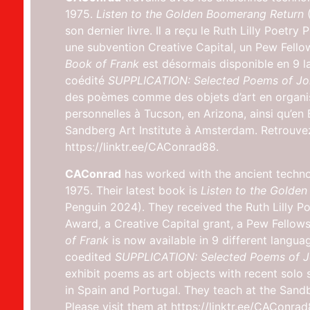
1975.
Listen to the Golden Boomerang Return
(
son dernier livre. Il a reçu le Ruth Lilly Poetr
une subvention Creative Capital, un Pew Fellows
Book of Frank
est désormais disponible en 9 la
coédité
SUPPLICATION: Selected Poems of Jo
des poèmes comme des objets d’art en organi
personnelles à Tucson, en Arizona, ainsi qu’en 
Sandberg Art Institute à Amsterdam. Retrouvez-
https://linktr.ee/CAConrad88.
CAConrad
has worked with the ancient technol
1975. Their latest book is
Listen to the Golde
Penguin 2024). They received the Ruth Lilly P
Award, a Creative Capital grant, a Pew Fello
of Frank
is now available in 9 different langua
coedited
SUPPLICATION: Selected Poems of J
exhibit poems as art objects with recent solo 
in Spain and Portugal. They teach at the Sandb
Please visit them at https://linktr.ee/CAConrad