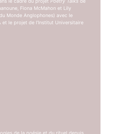
dans le cadre du projet
Poetry Talks
de
Daanoune, Fiona McMahon et Lily
 du Monde Anglophones) avec le
 le projet de l’Institut Universitaire
ogies de la poésie et du rituel depuis